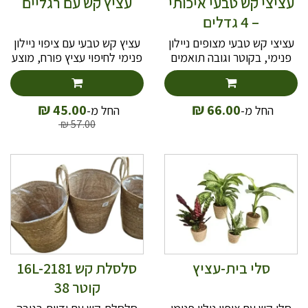
עציצי קש טבעי איכותי
עציץ קש עם רגליים
– 4 גדלים
עציצי קש טבעי מצופים ניילון
עציץ קש טבעי עם ציפוי ניילון
פנימי, בקוטר וגובה תואמים
פנימי לחיפוי עציץ פורח, מוצע
בארבעה גדלים: 25, 28, 31
בשתי מידות ובמגוון צורות
ו-35 ס"מ.
קליעה על רגליים.
₪
₪
45.00
66.00
החל מ-
החל מ-
₪
57.00
סלי בית-עציץ
סלסלת קש 16L-2181
קוטר 38