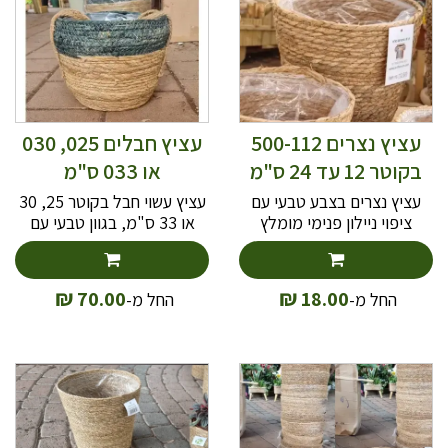
דקורטיבי בחללים פנימיים או
במרפסת מקורה.
עציץ נצרים 500-112
עציץ חבלים 025, 030
בקוטר 12 עד 24 ס"מ
או 033 ס"מ
עציץ נצרים בצבע טבעי עם
עציץ עשוי חבל בקוטר 25, 30
ציפוי ניילון פנימי מומלץ
או 33 ס"מ, בגוון טבעי עם
למקם כלי שתול על גבי
רצועת פסים בצבעי ירוק או
תחתית או צלחת לאיסוף מי
סגול
הנגר
₪
₪
70.00
18.00
החל מ-
החל מ-