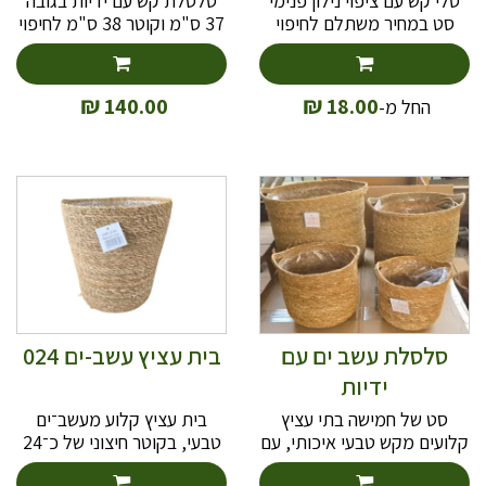
סלי קש עם ציפוי נילון פנימי
סלסלת קש עם ידיות בגובה
סט במחיר משתלם לחיפוי
37 ס"מ וקוטר 38 ס"מ לחיפוי
עציצי צמחיה בגדלים שונים מ
עציץ דגם 16L-2181
12 עד 24 ס"מ קוטר חיצון.
ניתן לרכוש כבודדים
₪
₪
140.00
18.00
החל מ-
סלסלת עשב ים עם
בית עציץ עשב-ים 024
ידיות
סט של חמישה בתי עציץ
בית עציץ קלוע מעשב־ים
קלועים מקש טבעי איכותי, עם
טבעי, בקוטר חיצוני של כ־24
ידיות צד לנוי בלבד. כל בית
ס"מ. בעל ציפוי ניילון פנימי