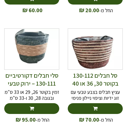
עציץ מצופה בניילון פנימי,
המאפשר שימוש נוח לחיפוי
המאפשר שימוש נוח ככיסוי
עציץ חי, תוך שמירה על מראה
₪
₪
60.00
20.00
החל מ-
לעציץ חי ושומר על עמידות
טבעי וחמים. מתאים לשילוב
לאורך זמן. מתאים לשילוב
בבית ובמרפסת, מוסיף
בבית או במרפסת, מוסיף
טקסטורה אורגנית ונקייה
חמימות, טקסטורה טבעית
לעיצוב החלל.
ואופי עיצובי כפרי־מודרני.
סל חבלים 130-112
סלי חבלים דקורטיביים
בקוטר 30, 36 או 40
130-111 – ירוק טבעי
ס"מ
בשלושה גדלים
עציץ חבלים בצבע טבעי עם
זמין בקוטר 26, 29 או 33 ס"מ
זוג ידיות וציפוי ניילון פנימי
ובגובה 28, 30 ו-33 ס"מ
מעוטר בפסים בצבע חום,
בהתאמה. עציץ חבלים בצבע
בגובה 20, 24 ו30 ס"מ
טבעי עם זוג ידיות וציפוי ניילון
בהתאמה.
פנימי, מעוטר בפס ירוק בצידו
₪
₪
95.00
70.00
החל מ-
החל מ-
העליון. ייתכנו הבדלים קלים